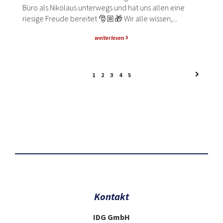
Büro als Nikolaus unterwegs und hat uns allen eine
riesige Freude bereitet 🎅🏼🎁 Wir alle wissen,...
weiterlesen
1
2
3
4
5
Kontakt
IDG GmbH